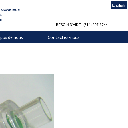
English
t sauvetage
es
e.
BESOIN D'AIDE : (514) 807-8744
pos de nous
Contactez-nous