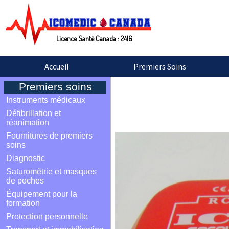
Licence Santé Canada : 2416
Accueil
Premiers Soins
Premiers soins
Instruments médicaux
Défibrillation et
réanimation
Fournitures de premiers
soins
Diagnostic
Saturomètrie et masques
de poches
Équipement pour la
formation
Protection personnelle