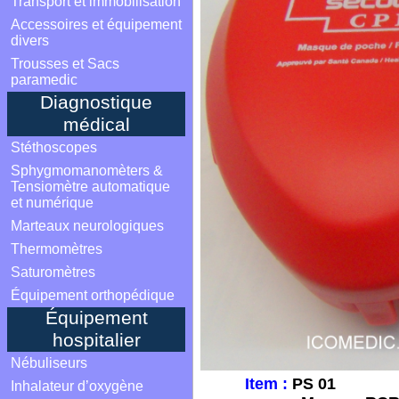
Transport et immobilisation
Accessoires et équipement
divers
Trousses et Sacs
paramedic
Diagnostique
médical
Stéthoscopes
Sphygmomanomèters &
Tensiomètre automatique
et numérique
Marteaux neurologiques
Thermomètres
Saturomètres
Équipement orthopédique
Équipement
hospitalier
Nébuliseurs
Item :
PS 01
Inhalateur d’oxygène