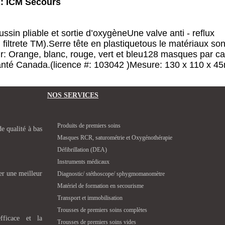
: ICM Secours
sin pliable et sortie d’oxygène
Une valve anti - reflux
 filtrete TM).
Serre tête en plastique
tous le matériaux son
r: Orange, blanc, rouge, vert et bleu
128 masques par ca
nté Canada.(licence #: 103042 )
Mesure: 130 x 110 x 4
NOS SERVICES
Produits de premiers soins
e qualité à bas
Masques RCR, saturométrie et Oxygénothérapie
Défibrillation (DEA)
Instruments médicaux
rer une meilleur
Diagnostic/ stéthoscope/ sphygmomanomètre
Matériel de formation en secourisme
Transport et immobilisation
Trousses de premiers soins complètes
fficace et la
Trousses de premiers soins vides