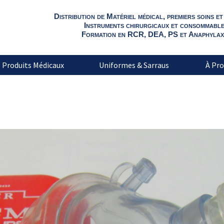
Distribution de Matériel médical, premiers soins e
Instruments chirurgicaux et consommabl
Formation en RCR, DEA, PS et Anaphylaxi
Produits Médicaux
Uniformes & Sarraus
À Pro
Masque RCR: ICM Secours