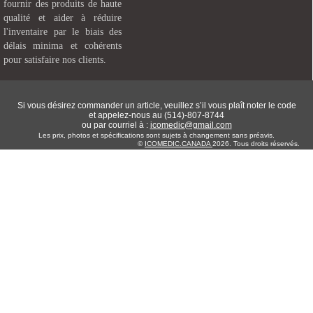
fournir des produits de haute
qualité et aider à réduire
l'inventaire par le biais des
délais minima et cohérents
pour satisfaire nos clients.
Si vous désirez commander un article, veuillez s’il vous plaît noter le code
et appelez-nous au (514)-807-8744
ou par courriel à :
icomedic@gmail.com
Les prix, photos et spécifications sont sujets à changement sans préavis.
©
ICOMEDIC.CANADA
2026. Tous droits réservés.