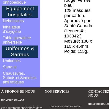
rouge, vert et
orthopédique
bleu
Équipement
128 masques
hospitalier
par carton.
Approuvé par
Nébuliseurs
Santé Canada.
Inhalateur
(licence #:
d’oxygène
103042 )
Table opératoire
Mesure: 130 x
universelle
110 x 45mm
Uniformes &
Poids: 115g.
Sarraus
Uniformes
Sarraus
Chaussures,
Sabots et Semelles
anti fatigues
À PROPOS DE NOUS
NOS SERVICES
CONTACTE
NOUS
ICOMEDIC.CANADA
ICOMEDIC.CANA
Produits de premiers soins
est hautement spécialisée dans