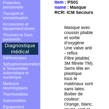
Item :
PS01
Protection
name :
Masque
personnelle
RCR: ICM Secours
Transport et
immobilisation
Accessoires et
Masque avec
équipement divers
coussin pliable
Trousses et Sacs
et sortie
paramedic
d’oxygène
Diagnostique
Une valve anti
médical
- reflux
Stéthoscopes
Filtre jetable(
3M filtrete TM).
Sphygmomanomèters
Serre tête en
& Tensiomètre
automatique et
plastique
numérique
tous le
matériaux sont
Marteaux
neurologiques
sans latex.
Boitier de
Thermomètres
couleur:
Saturomètres
Orange, blanc,
Équipement