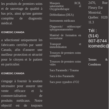
2476, Rue
Masques RCR,
les produits de premiers soins
saturométrie et
Fleury Est
et de sauvetage de qualité à
Oxygénothérapie
Montréal,
bas prix, ainsi qu'une gamme
Défibrillation (DEA)
Québec H2B
complète de diagnostic
Instruments médicaux
1L3
médical.
Diagnostic/ stéthoscope/
sphygmomanomètre
Tél :
ICOMEDIC.CANADA
(514)
Matériel de formation en
secourisme
a sélectionné uniquement les
807-8744
Transport et
fabricants certifiés par santé
icomedic
immobilisation
Canada, afin d'assurer une
Trousses de premiers soins
meilleur protection et sécurité
complètes
pour le citoyen et le patient
Termes &
Trousses de premiers soins
en particulier.
vides
Conditions
Sacs Paramedic / Trauma
ICOMEDIC.CANADA
Sacs à dos Paramedic
s'engage à fournir le soutien
Sacs pour cypndres d’O2
nécessaire pour assurer une
vente efficace et la
commercialisation de
produits médicaux. Notre
objectif est de toujours