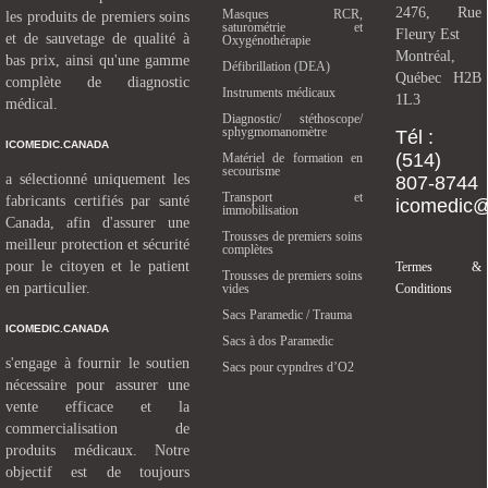
2476, Rue
Masques RCR,
les produits de premiers soins
saturométrie et
Fleury Est
et de sauvetage de qualité à
Oxygénothérapie
Montréal,
bas prix, ainsi qu'une gamme
Défibrillation (DEA)
Québec H2B
complète de diagnostic
Instruments médicaux
1L3
médical.
Diagnostic/ stéthoscope/
sphygmomanomètre
Tél :
ICOMEDIC.CANADA
(514)
Matériel de formation en
secourisme
a sélectionné uniquement les
807-8744
Transport et
fabricants certifiés par santé
icomedic
immobilisation
Canada, afin d'assurer une
Trousses de premiers soins
meilleur protection et sécurité
complètes
pour le citoyen et le patient
Termes &
Trousses de premiers soins
en particulier.
vides
Conditions
Sacs Paramedic / Trauma
ICOMEDIC.CANADA
Sacs à dos Paramedic
s'engage à fournir le soutien
Sacs pour cypndres d’O2
nécessaire pour assurer une
vente efficace et la
commercialisation de
produits médicaux. Notre
objectif est de toujours