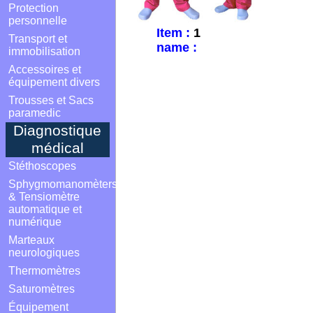
Protection
personnelle
Item :
1
Transport et
name :
immobilisation
Accessoires et
équipement divers
Trousses et Sacs
paramedic
Diagnostique
médical
Stéthoscopes
Sphygmomanomèters
& Tensiomètre
automatique et
numérique
Marteaux
neurologiques
Thermomètres
Saturomètres
Équipement