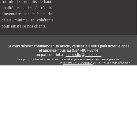
fournir des produits de haute
qualité et aider à réduire
l'inventaire par le biais des
délais minima et cohérents
pour satisfaire nos clients.
Si vous désirez commander un article, veuillez s’il vous plaît noter le code
et appelez-nous au (514)-807-8744
ou par courriel à :
icomedic@gmail.com
Les prix, photos et spécifications sont sujets à changement sans préavis.
©
ICOMEDIC.CANADA
2026. Tous droits réservés.