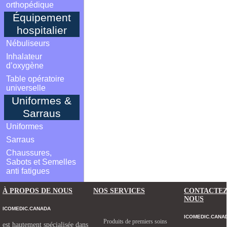
orthopédique
Équipement
hospitalier
Nébuliseurs
Inhalateur
d’oxygène
Table opératoire
universelle
Uniformes &
Sarraus
Uniformes
Sarraus
Chaussures,
Sabots et Semelles
anti fatigues
À PROPOS DE NOUS
NOS SERVICES
CONTACTE
NOUS
ICOMEDIC.CANADA
ICOMEDIC.CANA
Produits de premiers soins
est hautement spécialisée dans