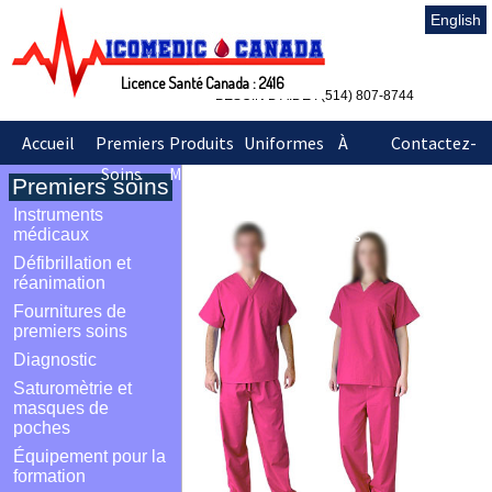
English
Licence Santé Canada : 2416
BESOIN D'AIDE : (514) 807-8744
Accueil
Premiers
Produits
Uniformes
À
Contactez-
Soins
Médicaux
&
Propos
nous
Premiers soins
Sarraus
de
Instruments
nous
médicaux
Défibrillation et
réanimation
Fournitures de
premiers soins
Diagnostic
Saturomètrie et
masques de
poches
Équipement pour la
formation