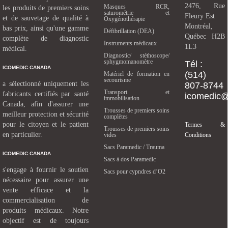
2476, Rue
Masques RCR,
les produits de premiers soins
saturométrie et
Fleury Est
et de sauvetage de qualité à
Oxygénothérapie
Montréal,
bas prix, ainsi qu'une gamme
Défibrillation (DEA)
Québec H2B
complète de diagnostic
Instruments médicaux
1L3
médical.
Diagnostic/ stéthoscope/
sphygmomanomètre
Tél :
ICOMEDIC.CANADA
(514)
Matériel de formation en
secourisme
a sélectionné uniquement les
807-8744
Transport et
fabricants certifiés par santé
icomedic
immobilisation
Canada, afin d'assurer une
Trousses de premiers soins
meilleur protection et sécurité
complètes
pour le citoyen et le patient
Termes &
Trousses de premiers soins
en particulier.
vides
Conditions
Sacs Paramedic / Trauma
ICOMEDIC.CANADA
Sacs à dos Paramedic
s'engage à fournir le soutien
Sacs pour cypndres d’O2
nécessaire pour assurer une
vente efficace et la
commercialisation de
produits médicaux. Notre
objectif est de toujours