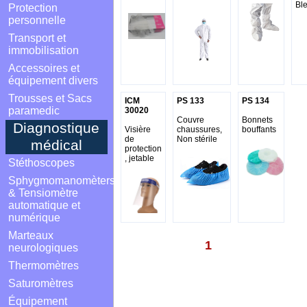
Ble
Protection
personnelle
Transport et
immobilisation
Accessoires et
équipement divers
Trousses et Sacs
ICM
PS 133
PS 134
paramedic
30020
Couvre
Bonnets
Diagnostique
Visière
chaussures,
bouffants
de
Non stérile
médical
protection
, jetable
Stéthoscopes
Sphygmomanomèters
& Tensiomètre
automatique et
numérique
Marteaux
1
neurologiques
Thermomètres
Saturomètres
Équipement