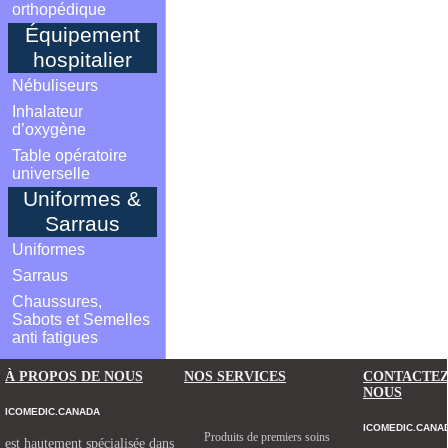
orthopédique
Équipement
hospitalier
Nébuliseurs
Inhalateur
d’oxygène
Table opératoire
universelle
Uniformes &
Sarraus
Uniformes
Sarraus
Chaussures,
Sabots et Semelles
anti fatigues
À PROPOS DE NOUS
NOS SERVICES
CONTACTE
NOUS
ICOMEDIC.CANADA
ICOMEDIC.CANA
Produits de premiers soins
est hautement spécialisée dans