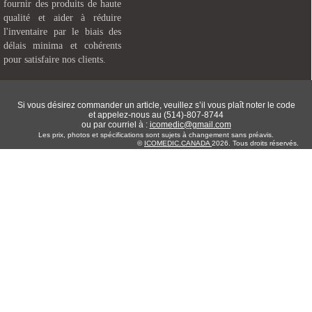
fournir des produits de haute
qualité et aider à réduire
l'inventaire par le biais des
délais minima et cohérents
pour satisfaire nos clients.
Si vous désirez commander un article, veuillez s’il vous plaît noter le code
et appelez-nous au (514)-807-8744
ou par courriel à :
icomedic@gmail.com
Les prix, photos et spécifications sont sujets à changement sans préavis.
©
ICOMEDIC.CANADA
2026. Tous droits réservés.