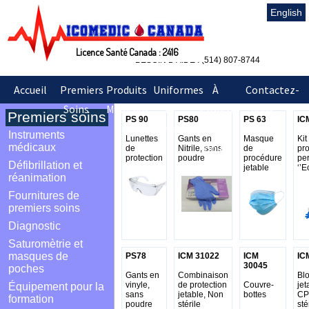
English
Licence Santé Canada : 2416
BESOIN D'AIDE : (514) 807-8744
Accueil
Premiers
Produits
Uniformes
À
Contactez-
Soins
Médicaux
&
Propos
nous
Premiers soins
PS 90
PS80
PS 63
IC
Sarraus
de
Instruments
Lunettes
Gants en
Masque
Kit
nous
médicaux
de
Nitrile, sans
de
pro
protection
poudre
procédure
pe
Défibrillation et
jetable
‘’E
réanimation
Fournitures de
premiers soins
Diagnostic
Saturomètrie et
masques de
PS78
ICM 31022
ICM
IC
30045
poches
Gants en
Combinaison
Bl
vinyle,
de protection
Couvre-
jet
Équipement pour la
sans
jetable, Non
bottes
CP
formation
poudre
stérile
sté