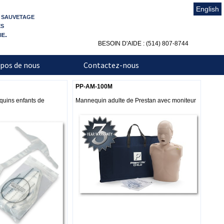
English
t sauvetage
es
e.
BESOIN D'AIDE : (514) 807-8744
pos de nous
Contactez-nous
PP-AM-100M
uins enfants de
Mannequin adulte de Prestan avec moniteur