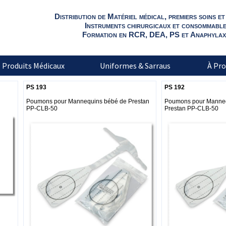
Distribution de Matériel médical, premiers soins e
Instruments chirurgicaux et consommabl
Formation en RCR, DEA, PS et Anaphylaxi
Produits Médicaux
Uniformes & Sarraus
À Pro
PS 193
PS 192
Poumons pour Mannequins bébé de Prestan
Poumons pour Manneq
PP-CLB-50
Prestan PP-CLB-50