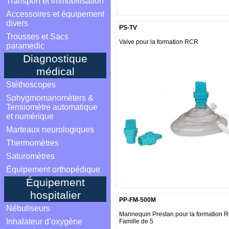
Transport et immobilisation
Accessoires et équipement
divers
PS-TV
Trousses et Sacs
Valve pour la formation RCR
paramedic
Diagnostique
médical
Stéthoscopes
Sphygmomanomèters &
Tensiomètre automatique
et numérique
Marteaux neurologiques
Thermomètres
Saturomètres
Équipement orthopédique
Équipement
hospitalier
PP-FM-500M
Nébuliseurs
Mannequin Prestan pour la formation 
Inhalateur d’oxygène
Famille de 5