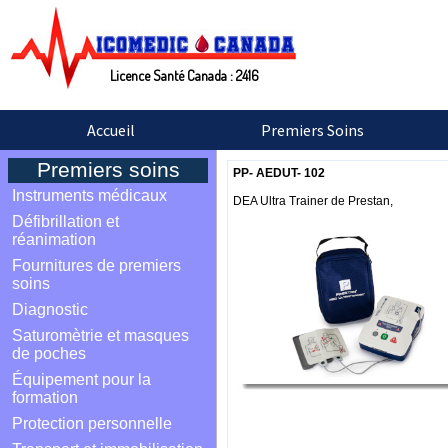
Licence Santé Canada : 2416
Accueil
Premiers Soins
Premiers soins
PP- AEDUT- 102
Instruments médicaux
DEA Ultra Trainer de Prestan,
Défibrillation et
réanimation
Fournitures de premiers
soins
Diagnostic
Saturomètrie et masques
de poches
Équipement pour la
formation
Protection personnelle