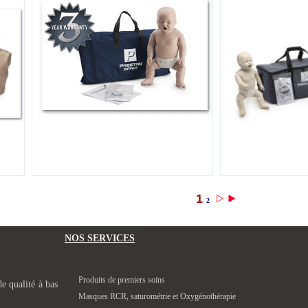
1
2
NOS SERVICES
Produits de premiers soins
e qualité à bas
Masques RCR, saturométrie et Oxygénothérapie